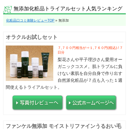
無添加化粧品トライアルセット人気ランキング
化粧品口コミ体験レビューTOP
»
無添加
オラクルお試しセット
７,７００円相当が⇒１,７６０円(税込) / ７
日分
梨花さんや平子理沙さん愛用オー
ガニックコスメ。肌トラブルに負
けない素肌を自分自身で作り出す
自然派化粧品が７点も入った１週
間使えるトライアルセット。
ファンケル無添加 モイストリファインうるおい毛