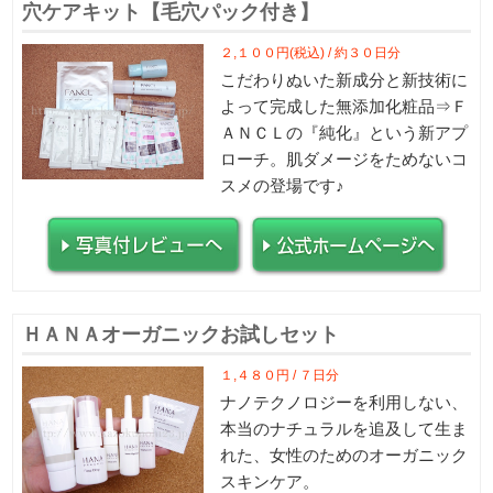
穴ケアキット【毛穴パック付き】
２,１００円(税込) / 約３０日分
こだわりぬいた新成分と新技術に
よって完成した無添加化粧品⇒Ｆ
ＡＮＣＬの『純化』という新アプ
ローチ。肌ダメージをためないコ
スメの登場です♪
ＨＡＮＡオーガニックお試しセット
１,４８０円 / ７日分
ナノテクノロジーを利用しない、
本当のナチュラルを追及して生ま
れた、女性のためのオーガニック
スキンケア。