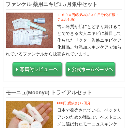
ファンケル 薬用ニキビ1ヵ月集中セット
１,６００円(税込み) / ３０日分(化粧液・
ジェル乳液)
古い角質が肌にとどまり続けるこ
とでできる大人ニキビに着目して
作られたドクター監修ニキビケア
化粧品。無添加スキンケアで知ら
れているファンケルから販売されています。
モーニュ(Moonyu) トライアルセット
600円(税抜き) / 7回分
日本で発売されている、ベジタリ
アンのための雑誌で、ベストコス
メに選ばれたモーニュスキンケ