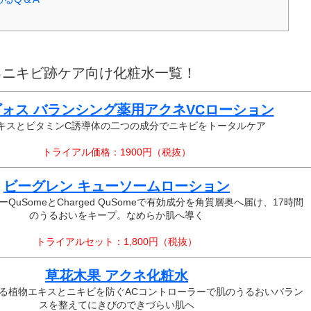
るニキビ跡ケア向け化粧水一覧！
ォス バランシング薬用アクネVCローション
キスとビタミンC誘導体の二つの成分でニキビをトータルケア
トライアル価格：1900円（税抜）
ビーグレン キューソームローション
QuSomeとCharged QuSomeで有効成分を角質層奥へ届け、17時間
のうるおいをキープ。なめらか肌へ導く
トライアルセット：1,800円（税抜）
草花木果 アクネ化粧水
る植物エキスとニキビを防ぐACコントローラーで肌のうるおいバラン
スを整えてにきびのできづらい肌へ