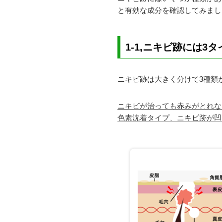
と有効な成分を確認してみまし
1-1,ニキビ跡には3
ニキビ跡は大きく分けて3種類
ニキビが治っても赤みがとれな
色素沈着タイプ、ニキビ跡が凹