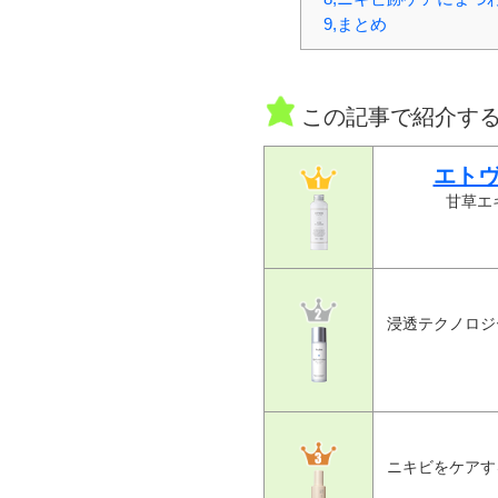
9,まとめ
この記事で紹介す
エトヴ
甘草エ
浸透テクノロジー
ニキビをケアす