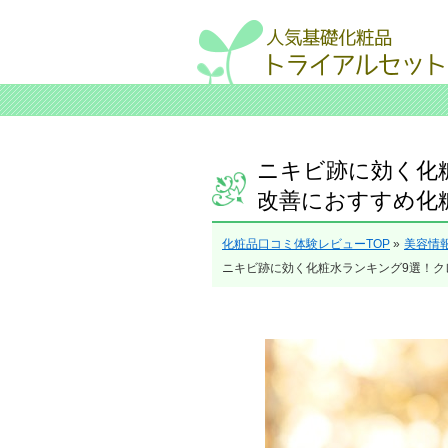
ニキビ跡に効く化
改善におすすめ化
化粧品口コミ体験レビューTOP
»
美容情
ニキビ跡に効く化粧水ランキング9選！ク