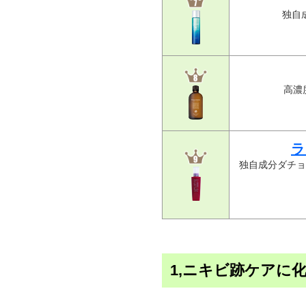
独自
高濃
ラ
独自成分ダチョ
1,ニキビ跡ケアに