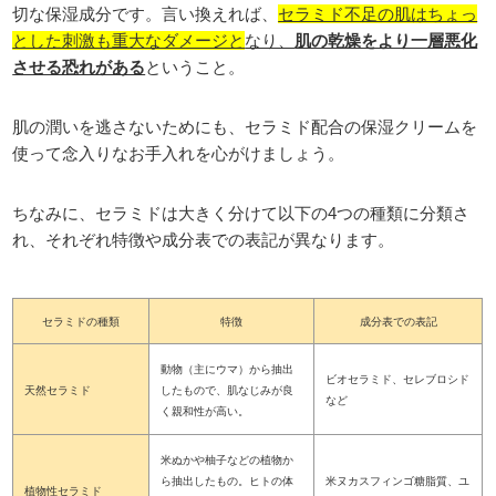
切な保湿成分です。言い換えれば、
セラミド不足の肌はちょっ
とした刺激も重大なダメージと
なり、
肌の乾燥をより一層悪化
させる恐れがある
ということ。
肌の潤いを逃さないためにも、セラミド配合の保湿クリームを
使って念入りなお手入れを心がけましょう。
ちなみに、セラミドは大きく分けて以下の4つの種類に分類さ
れ、それぞれ特徴や成分表での表記が異なります。
セラミドの種類
特徴
成分表での表記
動物（主にウマ）から抽出
ビオセラミド、セレブロシド
天然セラミド
したもので、肌なじみが良
など
く親和性が高い。
米ぬかや柚子などの植物か
ら抽出したもの。ヒトの体
米ヌカスフィンゴ糖脂質、ユ
植物性セラミド