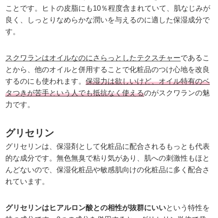
ことです。ヒトの皮脂にも10％程度含まれていて、肌なじみが
良く、しっとりなめらかな潤いを与えるのに適した保湿成分で
す。
スクワランはオイルなのにさらっとしたテクスチャー
であるこ
とから、他のオイルと併用することで化粧品のつけ心地を改良
するのにも使われます。
保湿力は欲しいけど、オイル特有のベ
タつきが苦手という人でも抵抗なく使える
のがスクワランの魅
力です。
グリセリン
グリセリンは、保湿剤として化粧品に配合されるもっとも代表
的な成分です。無色無臭で粘り気があり、肌への刺激性もほと
んどないので、保湿化粧品や敏感肌向けの化粧品に多く配合さ
れています。
グリセリンはヒアルロン酸との相性が抜群にいい
という特性を