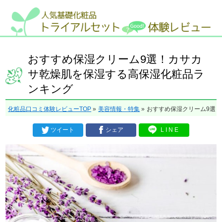
おすすめ保湿クリーム9選！カサカ
サ乾燥肌を保湿する高保湿化粧品ラ
ンキング
化粧品口コミ体験レビューTOP
»
美容情報・特集
»
おすすめ保湿クリーム9選
ツイート
シェア
LINE