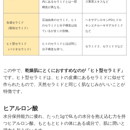
内にあるセラミドとは一部
ズ果実エキスなど
構造が異なる。
石油由来のセラミド。ヒト
ヘキサデシロキシPGヒドロ
合成セラミド
のセラミドと分子構造は似
キシエチルヘキサデカナミド
（疑似セラミド）
ているが全くの別物。
など
ヒト型セラミド
ヒトのセラミドとほぼ同じ
セラミド２、セラミド３など
（バイオセラミド）
分子構造を持つ。
この中で、
乾燥肌にとくにおすすめなのが「ヒト型セラミド」
です。ヒト型セラミドは、ヒトの皮膚にあるセラミドに似せて
作られたもので、天然セラミドと同じく肌なじみがいいことが
特徴です。
ヒアルロン酸
水分保持能力に優れ、たった1gで6Lもの水分を抱え込む力を持
つヒアルロン酸。もともとヒトの体にある成分で、肌に潤いと