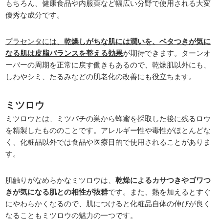
もちろん、健康食品や内服薬など幅広い分野で使用される大変
優秀な成分です。
プラセンタには、
乾燥しがちな肌には潤いを、ベタつきが気に
なる肌は皮脂バランスを整える効果
が期待できます。ターンオ
ーバーの周期を正常に戻す働きもあるので、乾燥肌以外にも、
しわやシミ、たるみなどの肌老化の改善にも役立ちます。
ミツロウ
ミツロウとは、ミツバチの巣から蜂蜜を採取した後に残るロウ
を精製したもののことです。アレルギー性や毒性がほとんどな
く、化粧品以外では食品や医療目的で使用されることがありま
す。
肌触りがなめらかなミツロウは、
乾燥によるカサつきやゴワつ
きが気になる肌との相性が抜群
です。また、熱を加えるとすぐ
にやわらかくなるので、肌につけると化粧品自体の伸びが良く
なることもミツロウの魅力の一つです。