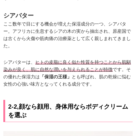
シアバター
ここ数年で目にする機会が増えた保湿成分の一つ、シアバタ
ー。アフリカに生息するシアの木の実から抽出され、原産国で
は古くから火傷や筋肉痛の治療薬として広く親しまれてきまし
た。
シアバターは、
ヒトの皮脂に良く似た性質を持つことから肌馴
染みが良く、肌に自然な潤いを与えられることが特徴
です。そ
の優れた保湿力は
「保湿の王様」
とも呼ばれ、肌の乾燥に悩む
女性の心強い味方となってくれる成分です。
2-2,顔なら顔用、身体用ならボディクリーム
を選ぶ