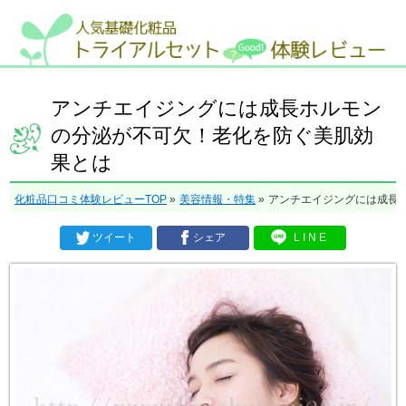
アンチエイジングには成長ホルモン
の分泌が不可欠！老化を防ぐ美肌効
果とは
化粧品口コミ体験レビューTOP
»
美容情報・特集
»
アンチエイジングには成長
ツイート
シェア
LINE