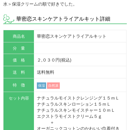
水＞保湿クリームの順で好きでした。
華密恋スキンケアトライアルキット詳細
商品名
華密恋スキンケアトライアルキット
分 量
価 格
２,０３０円(税込)
送 料
送料無料
特 徴
保湿
自然派
セット内容
ナチュラルモイストクレンジング１５ｍＬ
ナチュラルスキンローション１５ｍＬ
ナチュラルスキンモイスチャー１０ｍＬ
エクストラモイストクリーム５ｇ
＋
オーガニックコットンのかわいい巾着付き