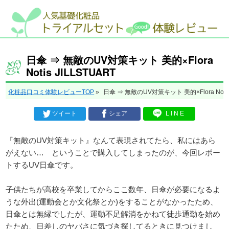
日傘 ⇒ 無敵のUV対策キット 美的×Flora
Notis JILLSTUART
化粧品口コミ体験レビューTOP
»
日傘 ⇒ 無敵のUV対策キット 美的×Flora Notis 
ツイート
シェア
LINE
『無敵のUV対策キット』なんて表現されてたら、私にはあら
がえない… ということで購入してしまったのが、今回レポー
トするUV日傘です。
子供たちが高校を卒業してからここ数年、日傘が必要になるよ
うな外出(運動会とか文化祭とか)をすることがなかったため、
日傘とは無縁でしたが、運動不足解消をかねて徒歩通勤を始め
たため、日差しのヤバさに気づき探してるときに見つけまし