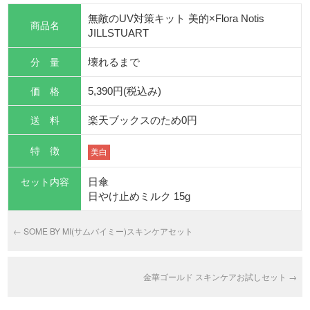
無敵のUV対策キット 美的×Flora Notis
商品名
JILLSTUART
分 量
壊れるまで
価 格
5,390円(税込み)
送 料
楽天ブックスのため0円
特 徴
美白
セット内容
日傘
日やけ止めミルク 15g
←
SOME BY MI(サムバイミー)スキンケアセット
金華ゴールド スキンケアお試しセット
→