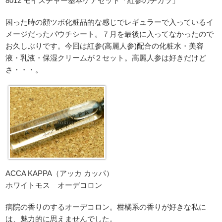
8012 モイスチャー基本ケアセット「紅参のチカラ」
困った時の顔ツボ化粧品的な感じでレギュラーで入っているイ
メージだったパウチシート。７月を最後に入ってなかったので
お久しぶりです。今回は紅参(高麗人参)配合の化粧水・美容
液・乳液・保湿クリームが２セット。高麗人参は好きだけど
さ・・・。
ACCA KAPPA（アッカ カッパ）
ホワイトモス オーデコロン
病院の香りのするオーデコロン。柑橘系の香りが好きな私に
は、魅力的に思えませんでした。