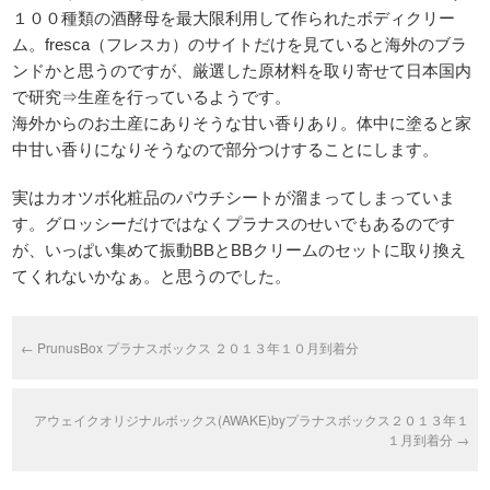
１００種類の酒酵母を最大限利用して作られたボディクリー
ム。fresca（フレスカ）のサイトだけを見ていると海外のブラ
ンドかと思うのですが、厳選した原材料を取り寄せて日本国内
で研究⇒生産を行っているようです。
海外からのお土産にありそうな甘い香りあり。体中に塗ると家
中甘い香りになりそうなので部分つけすることにします。
実はカオツボ化粧品のパウチシートが溜まってしまっていま
す。グロッシーだけではなくプラナスのせいでもあるのです
が、いっぱい集めて振動BBとBBクリームのセットに取り換え
てくれないかなぁ。と思うのでした。
←
PrunusBox プラナスボックス ２０１３年１０月到着分
アウェイクオリジナルボックス(AWAKE)byプラナスボックス２０１３年１
１月到着分
→